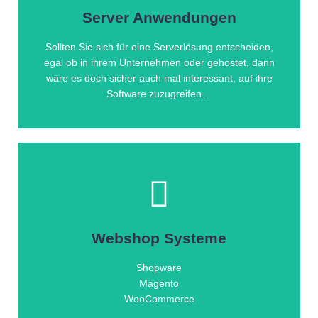
Programme oder Daten zuzugreifen.
Server Anwendungen
Internetzugang, auf ihren Server und ihre wichtigen
ihnen gestattet von jedem Ort der Welt mit
Sollten Sie sich für eine Serverlösung entscheiden,
Wir statten ihr Notebook mit einer Software aus, die
egal ob in ihrem Unternehmen oder gehostet, dann
wäre es doch sicher auch mal interessant, auf ihre
Zuhause oder unterwegs?
Software zuzugreifen…
Weiterlesen
Webshop Systeme
Webshopsysteme
weitereführende Informationen zum Thema
Shopware
Magento
Zuhause oder unterwegs?
WooCommerce