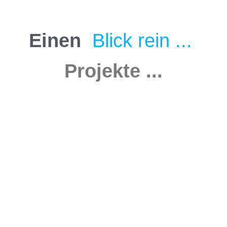
Einen
B
l
i
c
k
r
e
i
n
.
.
.
Projekte
...