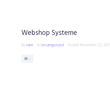
Webshop Systeme
By
nate
In
Uncategorized
Posted
November 22, 201
0