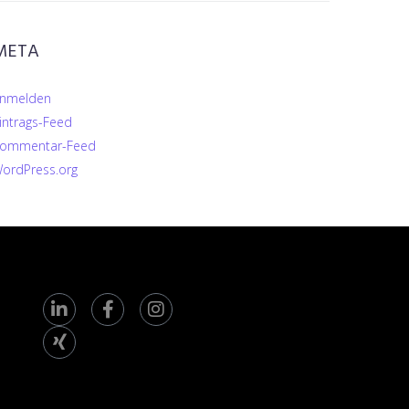
META
nmelden
intrags-Feed
ommentar-Feed
ordPress.org