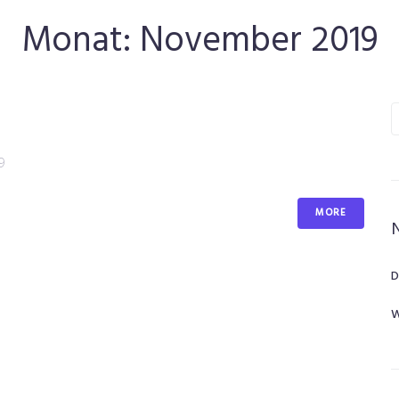
Monat:
November 2019
9
MORE
D
W