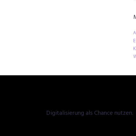
A
E
K
W
Digitalisierung als Chance nutzen.